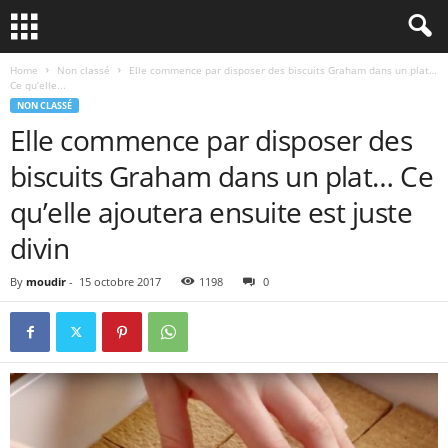
Home
Non classé
Elle commence par disposer des biscuits Graham dans un plat…
Ce qu’elle...
NON CLASSÉ
Elle commence par disposer des
biscuits Graham dans un plat… Ce
qu’elle ajoutera ensuite est juste
divin
By
moudir
-
15 octobre 2017
1198
0