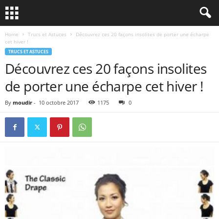
Home
Trucs et Astuces
Découvrez ces 20 façons insolites de porter une écharpe
cet hiver !
TRUCS ET ASTUCES
Découvrez ces 20 façons insolites
de porter une écharpe cet hiver !
By
moudir
-
10 octobre 2017
1175
0