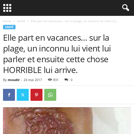
Home
Santé
Elle part en vacances… sur la plage, un inconnu lui vient lui...
SANTÉ
Elle part en vacances… sur la
plage, un inconnu lui vient lui
parler et ensuite cette chose
HORRIBLE lui arrive.
By
moudir
-
24 mai 2017
831
0