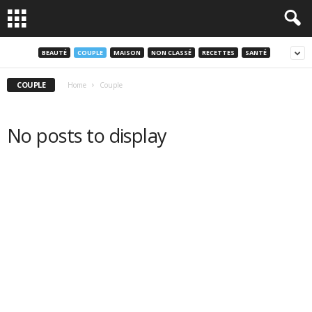
BEAUTÉ
COUPLE
MAISON
NON CLASSÉ
RECETTES
SANTÉ
COUPLE
Home
Couple
No posts to display