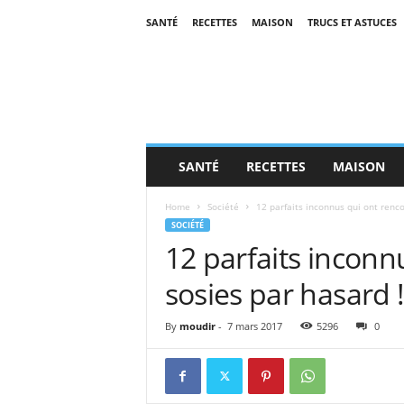
SANTÉ
RECETTES
MAISON
TRUCS ET ASTUCES
SANTÉ
RECETTES
MAISON
Home
Société
12 parfaits inconnus qui ont renco
SOCIÉTÉ
12 parfaits inconn
sosies par hasard 
By
moudir
-
7 mars 2017
5296
0