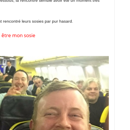
essous, la rencontre semble avoir été un moment très
t rencontré leurs sosies par pur hasard.
é être mon sosie