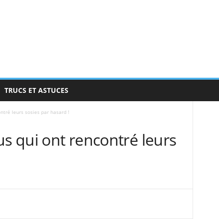
TRUCS ET ASTUCES
ntré leurs sosies par hasard !
us qui ont rencontré leurs
!