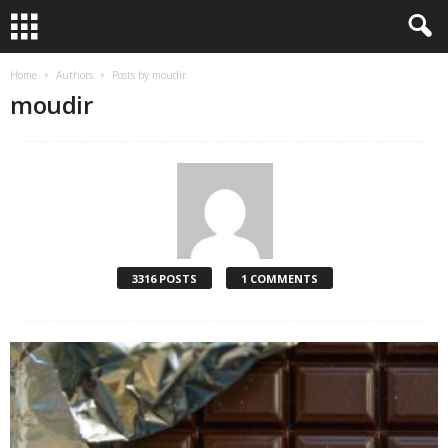
Home
Authors
Posts by moudir
moudir
3316 POSTS
1 COMMENTS