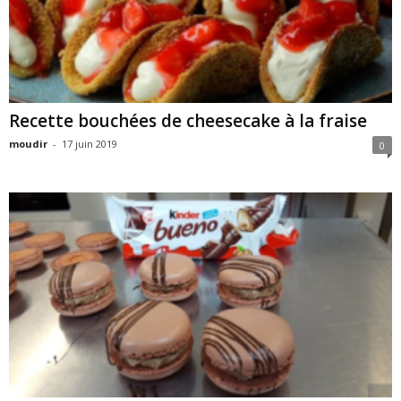
Recette bouchées de cheesecake à la fraise
moudir
-
17 juin 2019
0