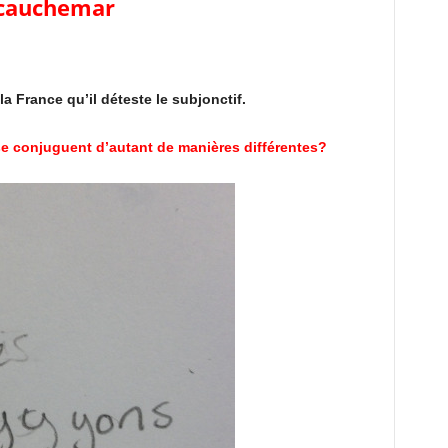
cauchemar
a France qu’il déteste le subjonctif.
se conjuguent d’autant de manières différentes?