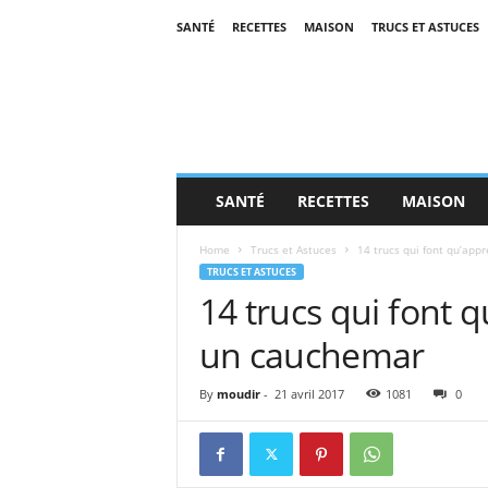
SANTÉ
RECETTES
MAISON
TRUCS ET ASTUCES
SANTÉ
RECETTES
MAISON
Home
Trucs et Astuces
14 trucs qui font qu’app
TRUCS ET ASTUCES
14 trucs qui font q
un cauchemar
By
moudir
-
21 avril 2017
1081
0