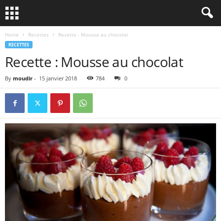
Home
Recettes
Recette : Mousse au chocolat
RECETTES
Recette : Mousse au chocolat
By
moudir
-
15 janvier 2018
784
0