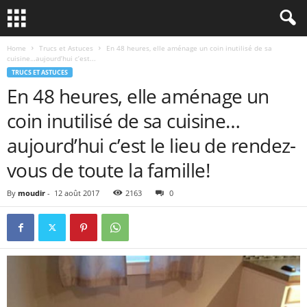
Home
Trucs et Astuces
En 48 heures, elle aménage un coin inutilisé de sa
cuisine…aujourd’hui c’est...
TRUCS ET ASTUCES
En 48 heures, elle aménage un
coin inutilisé de sa cuisine…
aujourd’hui c’est le lieu de rendez-
vous de toute la famille!
By
moudir
-
12 août 2017
2163
0