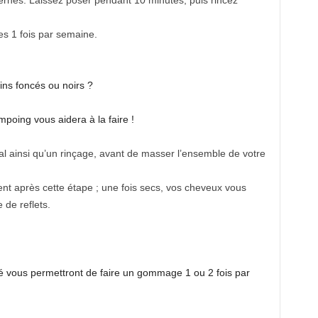
ernes. Laissez poser pendant 10 minutes, puis rincez
es 1 fois par semaine.
ins foncés ou noirs ?
poing vous aidera à la faire !
 ainsi qu’un rinçage, avant de masser l’ensemble de votre
t après cette étape ; une fois secs, vos cheveux vous
 de reflets.
fé vous permettront de faire un gommage 1 ou 2 fois par