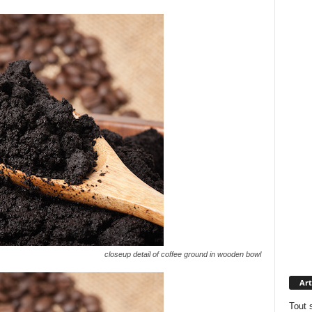
closeup detail of coffee ground in wooden bowl
Art
Tout 