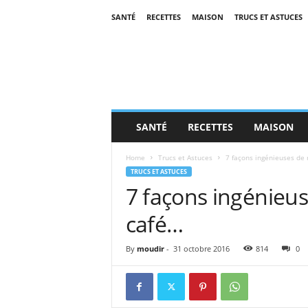
SANTÉ
RECETTES
MAISON
TRUCS ET ASTUCES
SANTÉ
RECETTES
MAISON
Home
Trucs et Astuces
7 façons ingénieuses de 
TRUCS ET ASTUCES
7 façons ingénieus
café…
By
moudir
-
31 octobre 2016
814
0