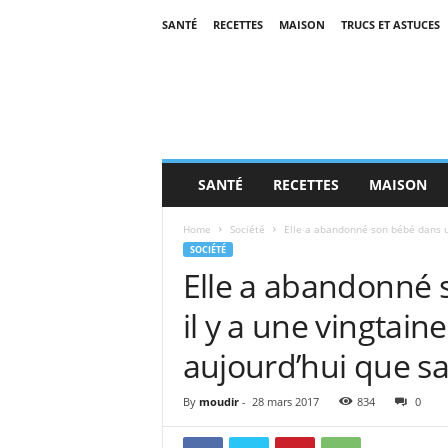
SANTÉ
RECETTES
MAISON
TRUCS ET ASTUCES
SANTÉ
RECETTES
MAISON
Home
Société
Elle a abandonné son bébé dans un 
SOCIÉTÉ
Elle a abandonné 
il y a une vingtain
aujourd’hui que sa f
By
moudir
-
28 mars 2017
834
0