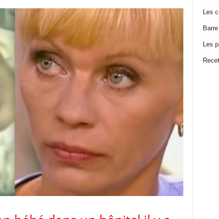
Les c
Barre
Les p
Recet