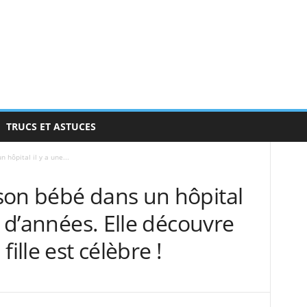
TRUCS ET ASTUCES
hôpital il y a une...
son bébé dans un hôpital
e d’années. Elle découvre
ille est célèbre !