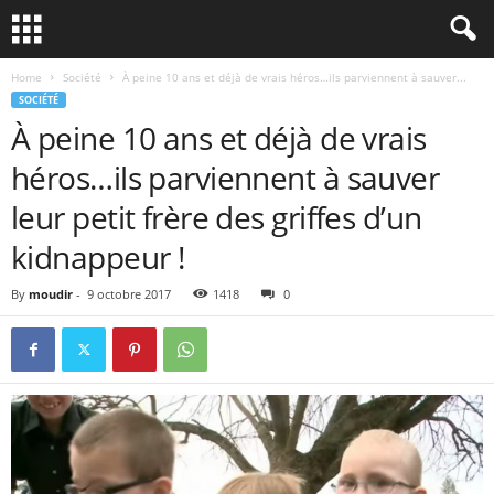
Home
Société
À peine 10 ans et déjà de vrais héros…ils parviennent à sauver...
SOCIÉTÉ
À peine 10 ans et déjà de vrais
héros…ils parviennent à sauver
leur petit frère des griffes d’un
kidnappeur !
By
moudir
-
9 octobre 2017
1418
0