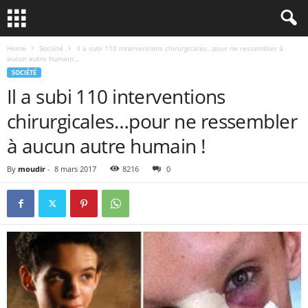
Home
Société
Il a subi 110 interventions chirurgicales…pour ne ressembler à
aucun autre humain...
SOCIÉTÉ
Il a subi 110 interventions
chirurgicales…pour ne ressembler
à aucun autre humain !
By
moudir
-
8 mars 2017
8216
0