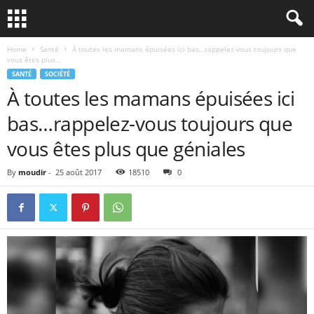
Home
Santé
À toutes les mamans épuisées ici bas…rappelez-vous toujours que
vous êtes plus...
SANTÉ
SOCIÉTÉ
À toutes les mamans épuisées ici
bas…rappelez-vous toujours que
vous êtes plus que géniales
By
moudir
-
25 août 2017
18510
0