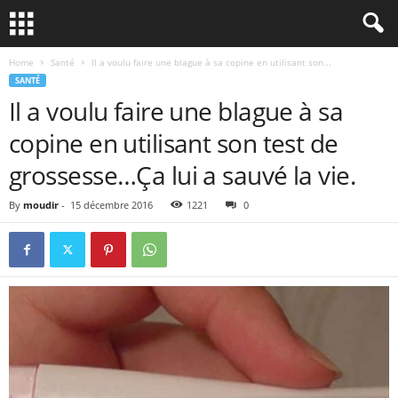
Home
Santé
Il a voulu faire une blague à sa copine en utilisant son...
SANTÉ
Il a voulu faire une blague à sa
copine en utilisant son test de
grossesse…Ça lui a sauvé la vie.
By
moudir
-
15 décembre 2016
1221
0