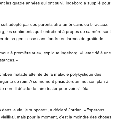
rant les quatre années qui ont suivi, Ingeborg a supplié pour
 soit adopté par des parents afro-américains ou biraciaux.
, les sentiments qu’il entretient à propos de sa mère sont
rler de sa gentillesse sans fondre en larmes de gratitude.
l’amour à première vue», explique Ingeborg. «Il était déjà une
nstances.»
 tombée malade atteinte de la maladie polykystique des
urgente de rein. A ce moment pricis Jordan met son plan à
ien. Il décide de faire tester pour voir s’il était
 dans la vie, je suppose», a déclaré Jordan. «Espérons
 vieillirai, mais pour le moment, c’est la moindre des choses