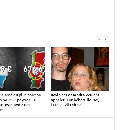
 classé du plus haut au
Kevin et Cassandra veulent
s pour 22 pays de l’UE…
appeler leur bébé ‘Biloute’,
squez d’avoir des
l’État-Civil refuse
es !