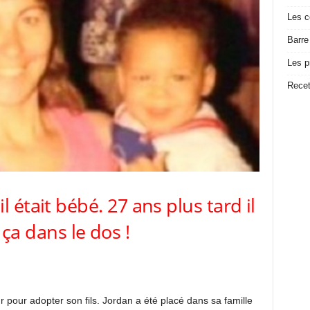
Les c
Barre
Les p
Recet
l était bébé. 27 ans plus tard il
t ça dans le dos !
 pour adopter son fils. Jordan a été placé dans sa famille