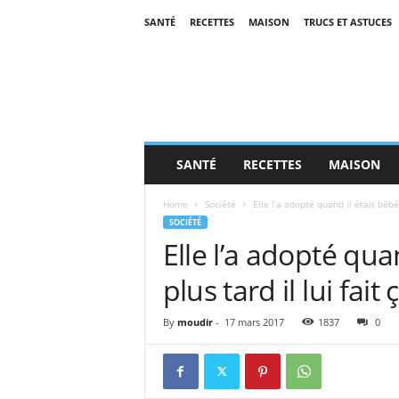
SANTÉ
RECETTES
MAISON
TRUCS ET ASTUCES
SANTÉ
RECETTES
MAISON
Home
Société
Elle l’a adopté quand il était bébé.
SOCIÉTÉ
Elle l’a adopté qua
plus tard il lui fait
By
moudir
-
17 mars 2017
1837
0