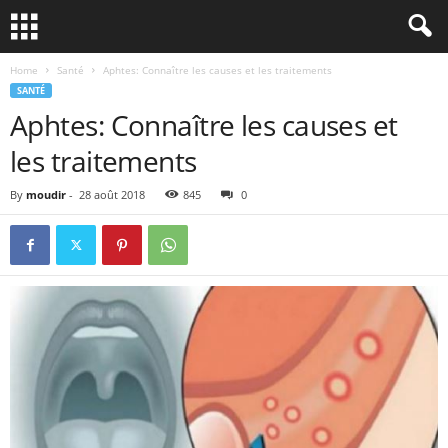
Home
Santé
Aphtes: Connaître les causes et les traitements
SANTÉ
Aphtes: Connaître les causes et
les traitements
By
moudir
-
28 août 2018
845
0