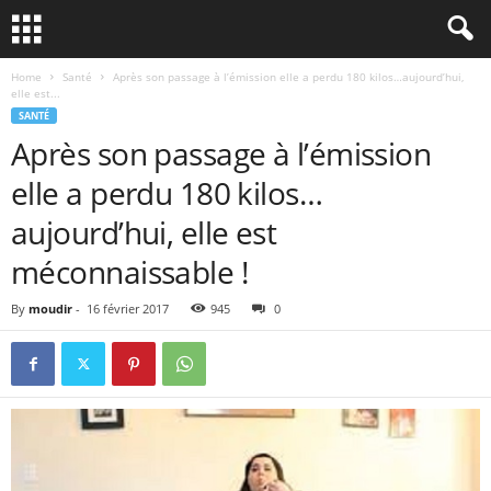
Home
Santé
Après son passage à l’émission elle a perdu 180 kilos…aujourd’hui,
elle est...
SANTÉ
Après son passage à l’émission
elle a perdu 180 kilos…
aujourd’hui, elle est
méconnaissable !
By
moudir
-
16 février 2017
945
0