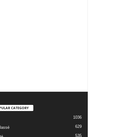
PULAR CATEGORY
1036
629
lassé
535
té