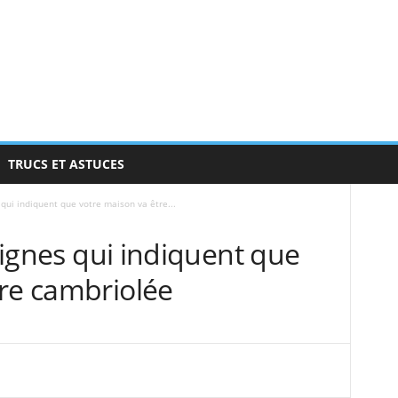
TRUCS ET ASTUCES
s qui indiquent que votre maison va être...
 signes qui indiquent que
tre cambriolée