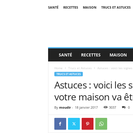
SANTÉ
RECETTES
MAISON
TRUCS ET ASTUCES
SANTÉ
RECETTES
MAISON
Home
Trucs et Astuces
Astuces : voici les signe
TRUCS ET ASTUCES
Astuces : voici les
votre maison va ê
By
moudir
-
18 janvier 2017
3037
0