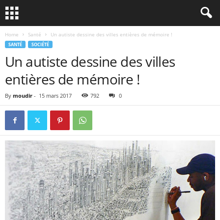
Home
Santé
Un autiste dessine des villes entières de mémoire !
SANTÉ
SOCIÉTÉ
Un autiste dessine des villes
entières de mémoire !
By
moudir
-
15 mars 2017
792
0