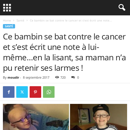
Home
Santé
Ce bambin se bat contre le cancer et s’est écrit une note...
SANTÉ
Ce bambin se bat contre le cancer
et s’est écrit une note à lui-
même…en la lisant, sa maman n’a
pu retenir ses larmes !
By
moudir
-
8 septembre 2017
720
0