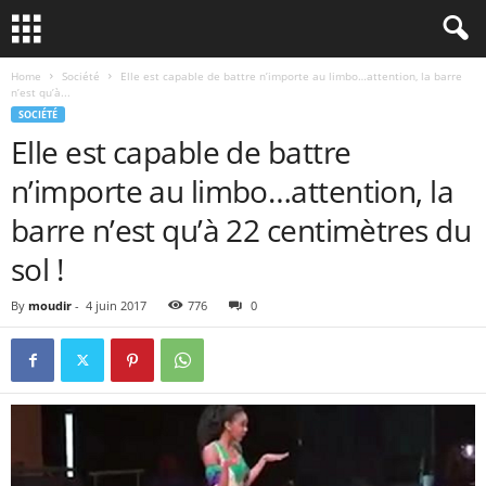
Home
Société
Elle est capable de battre n’importe au limbo…attention, la barre
n’est qu’à...
SOCIÉTÉ
Elle est capable de battre
n’importe au limbo…attention, la
barre n’est qu’à 22 centimètres du
sol !
By
moudir
-
4 juin 2017
776
0