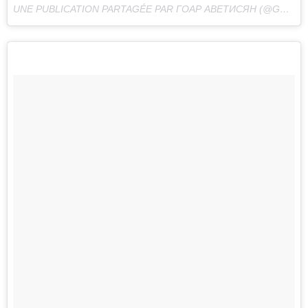
UNE PUBLICATION PARTAGÉE PAR ГОАР АВЕТИСЯН (@GOAR_AVETISYAN) LE