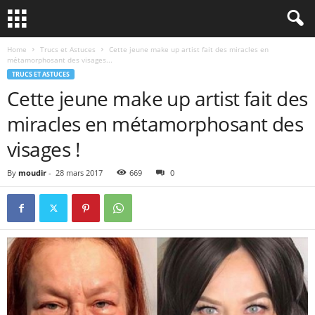
Home
Trucs et Astuces
Cette jeune make up artist fait des miracles en
métamorphosant des visages...
TRUCS ET ASTUCES
Cette jeune make up artist fait des
miracles en métamorphosant des
visages !
By
moudir
-
28 mars 2017
669
0