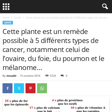
Home
Santé
Cette plante est un remède possible à 5 différents types de cancer,...
SANTÉ
Cette plante est un remède
possible à 5 différents types de
cancer, notamment celui de
l’ovaire, du foie, du poumon et le
mélanome…
By
moudir
-
15 octobre 2016
3729
0