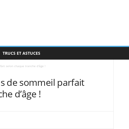
TRUCS ET ASTUCES
ait selon chaque tranche d’âge !
s de sommeil parfait
he d’âge !