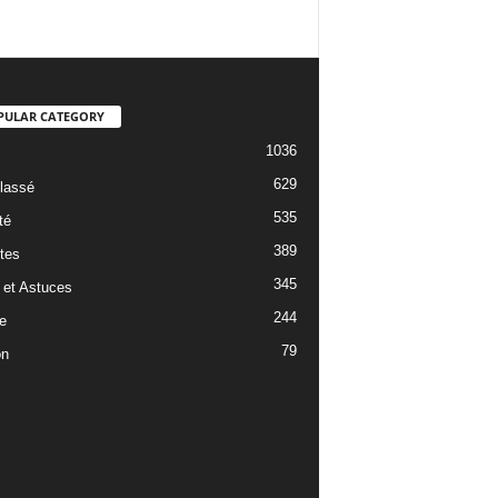
PULAR CATEGORY
1036
629
lassé
535
té
389
tes
345
 et Astuces
244
e
79
on