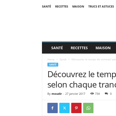
SANTÉ
RECETTES
MAISON
TRUCS ET ASTUCES
SANTÉ
RECETTES
MAISON
Home
Santé
Découvrez le temps de sommeil parf
SANTÉ
Découvrez le temp
selon chaque tranc
By
moudir
-
27 janvier 2017
734
0