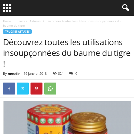
Home
Trucs et Astuces
Découvrez toutes les utilisations insoupçonnées du
baume du tigre !
TRUCS ET ASTUCES
Découvrez toutes les utilisations
insoupçonnées du baume du tigre
!
By
moudir
-
19 janvier 2018
824
0