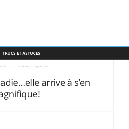
TRUCS ET ASTUCES
à s’en sortir et devient magnifique!
adie…elle arrive à s’en
agnifique!