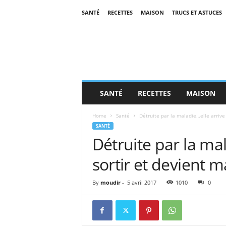
SANTÉ
RECETTES
MAISON
TRUCS ET ASTUCES
SANTÉ
RECETTES
MAISON
Home
Santé
Détruite par la maladie…elle arrive 
SANTÉ
Détruite par la mal
sortir et devient m
By
moudir
-
5 avril 2017
1010
0