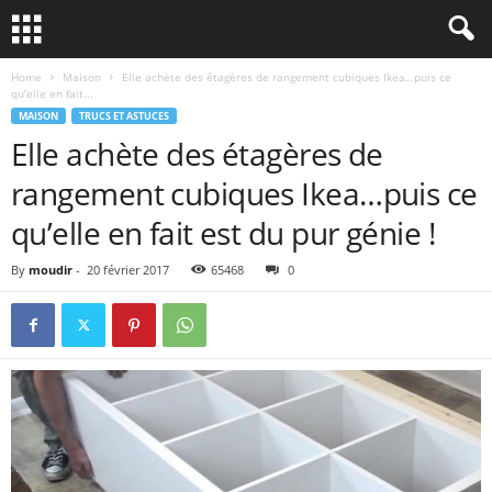
Home
Maison
Elle achète des étagères de rangement cubiques Ikea…puis ce
qu’elle en fait...
MAISON
TRUCS ET ASTUCES
Elle achète des étagères de
rangement cubiques Ikea…puis ce
qu’elle en fait est du pur génie !
By
moudir
-
20 février 2017
65468
0