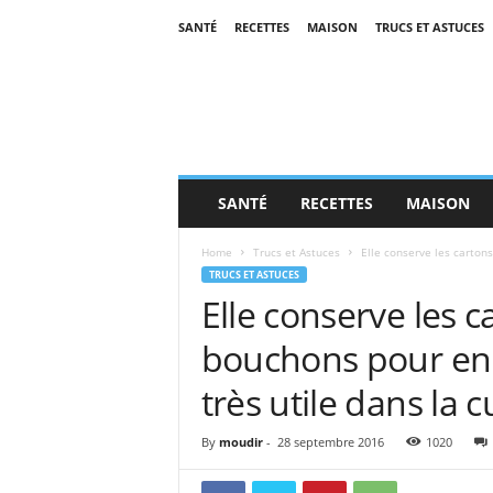
SANTÉ
RECETTES
MAISON
TRUCS ET ASTUCES
SANTÉ
RECETTES
MAISON
Home
Trucs et Astuces
Elle conserve les cartons
TRUCS ET ASTUCES
Elle conserve les c
bouchons pour en 
très utile dans la c
By
moudir
-
28 septembre 2016
1020