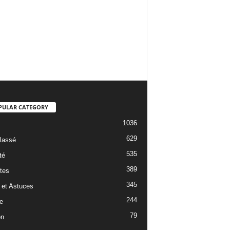
PULAR CATEGORY
1036
629
lassé
535
té
389
tes
345
 et Astuces
244
e
79
on