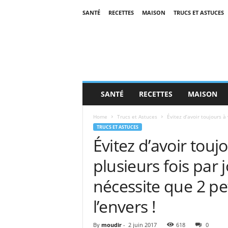
SANTÉ
RECETTES
MAISON
TRUCS ET ASTUCES
SANTÉ
RECETTES
MAISON
Home
Trucs et Astuces
Évitez d’avoir toujours à
TRUCS ET ASTUCES
Évitez d’avoir tou
plusieurs fois par
nécessite que 2 pet
l’envers !
By
moudir
-
2 juin 2017
618
0