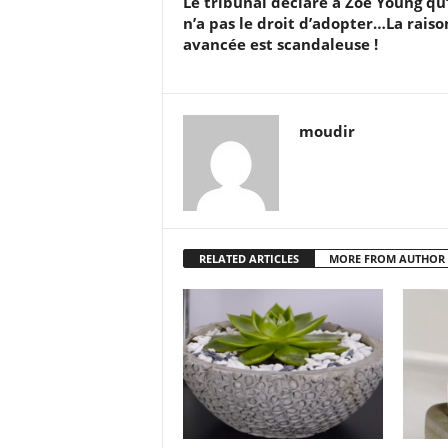
Le tribunal déclare à Zoe Young qu’
n’a pas le droit d’adopter…La raiso
avancée est scandaleuse !
moudir
RELATED ARTICLES
MORE FROM AUTHOR