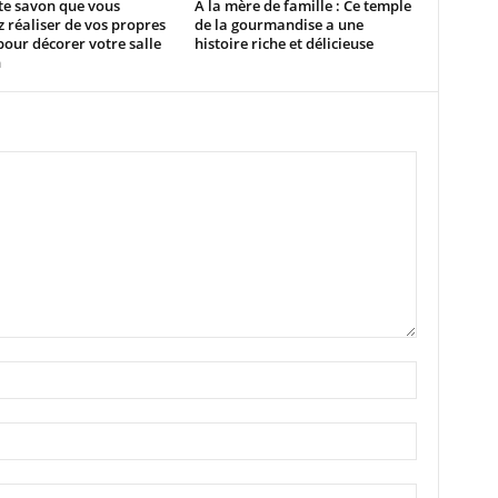
te savon que vous
A la mère de famille : Ce temple
 réaliser de vos propres
de la gourmandise a une
our décorer votre salle
histoire riche et délicieuse
n