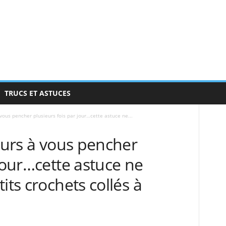
TRUCS ET ASTUCES
 vous pencher plusieurs fois par jour…cette astuce ne...
jours à vous pencher
 jour…cette astuce ne
its crochets collés à