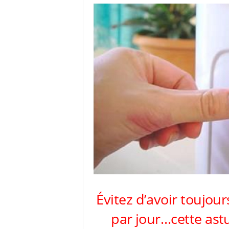
Évitez d’avoir toujou
par jour…cette astu