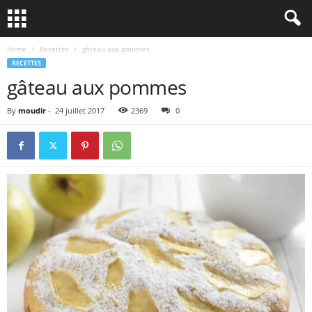
Home
Recettes
gâteau aux pommes
RECETTES
gâteau aux pommes
By
moudir
-
24 juillet 2017
2369
0