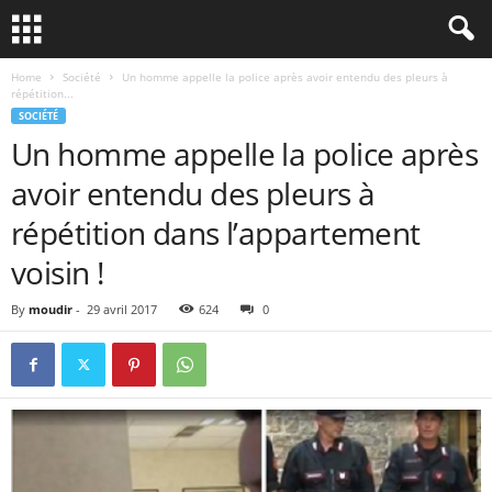
Home
Société
Un homme appelle la police après avoir entendu des pleurs à
répétition...
SOCIÉTÉ
Un homme appelle la police après
avoir entendu des pleurs à
répétition dans l’appartement
voisin !
By
moudir
-
29 avril 2017
624
0