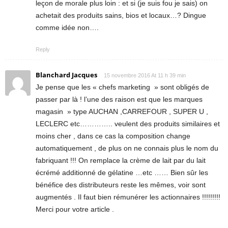
leçon de morale plus loin : et si (je suis fou je sais) on
achetait des produits sains, bios et locaux…? Dingue
comme idée non….
Reply
Blanchard Jacques
15 novembre 2016 At 11 h 39 min
Je pense que les « chefs marketing » sont obligés de
passer par là ! l’une des raison est que les marques
magasin » type AUCHAN ,CARREFOUR , SUPER U ,
LECLERC etc………….. veulent des produits similaires et
moins cher , dans ce cas la composition change
automatiquement , de plus on ne connais plus le nom du
fabriquant !!! On remplace la crème de lait par du lait
écrémé additionné de gélatine …etc …… Bien sûr les
bénéfice des distributeurs reste les mêmes, voir sont
augmentés . Il faut bien rémunérer les actionnaires !!!!!!!!!
Merci pour votre article .