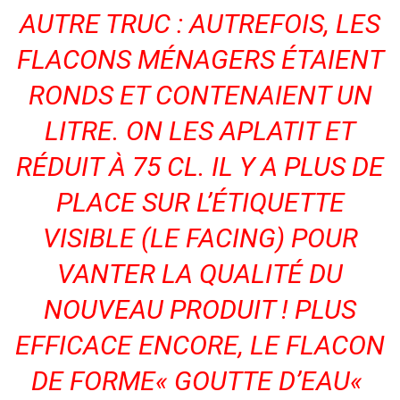
AUTRE TRUC :
AUTREFOIS
,
LES
FLAC
ONS MÉNAGERS ÉTAIENT
RONDS ET CONTENAIENT UN
LITRE. ON LES APLATI
T
ET
RÉDUIT À 75 CL. I
L Y A PLUS DE
PLACE SUR L’ÉTIQU
ETTE
VISIBLE (LE
FACING
) POUR
VA
NTER LA QUALITÉ DU
NOUVEAU PRODUIT !
PLUS
EFFICACE ENCORE, LE FLACON
DE FORME
«
GOUTTE D’EAU
«