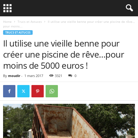
Home
Trucs et Astuces
Il utilise une vieille benne pour créer une piscine de rêve…
pour moins...
TRUCS ET ASTUCES
Il utilise une vieille benne pour
créer une piscine de rêve…pour
moins de 5000 euros !
By
moudir
-
1 mars 2017
3321
0