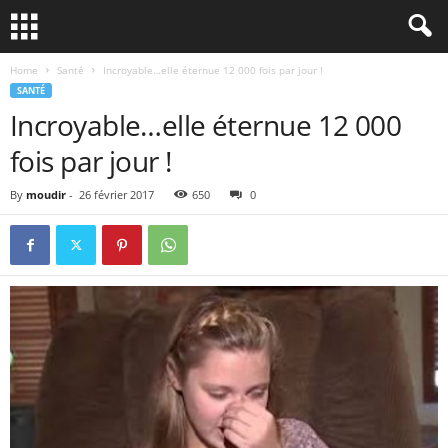
Home
Santé
Incroyable…elle éternue 12 000 fois par jour !
SANTÉ
Incroyable…elle éternue 12 000
fois par jour !
By
moudir
-
26 février 2017
650
0