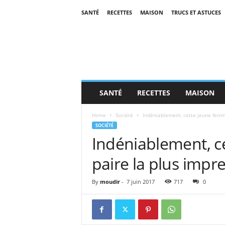
SANTÉ
RECETTES
MAISON
TRUCS ET ASTUCES
SANTÉ
RECETTES
MAISON
Home
Société
Indéniablement, cette jeune femme
SOCIÉTÉ
Indéniablement, c
paire la plus impr
By
moudir
-
7 juin 2017
717
0