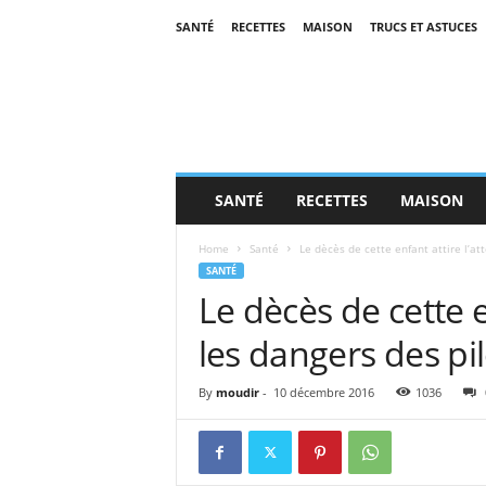
SANTÉ
RECETTES
MAISON
TRUCS ET ASTUCES
SANTÉ
RECETTES
MAISON
Home
Santé
Le dècès de cette enfant attire l’att
SANTÉ
Le dècès de cette e
les dangers des pil
By
moudir
-
10 décembre 2016
1036