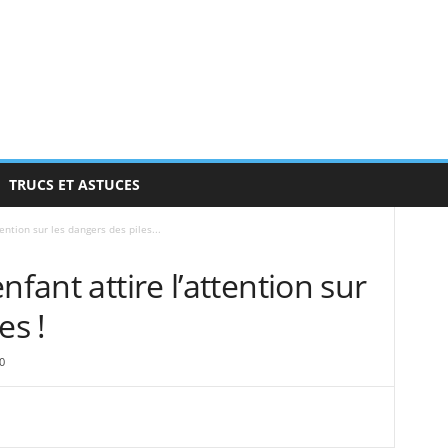
TRUCS ET ASTUCES
ention sur les dangers des piles...
nfant attire l’attention sur
es !
0