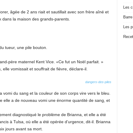
Les c
rer, âgée de 2 ans riait et sautillait avec son frère aîné et
Barre
x dans la maison des grands-parents.
Les p
Recet
du tueur, une pile bouton.
grand-père maternel Kent Vice. «Ce fut un Noël parfait. »
elle vomissait et souffrait de fièvre, déclare-il.
 a vomi du sang et la couleur de son corps vire vers le bleu.
lace elle a de nouveau vomi une énorme quantité de sang, et
ement diagnostiqué le problème de Brianna, et elle a été
is à Tulsa, où elle a été opérée d’urgence, dit-il. Brianna
six jours avant sa mort.