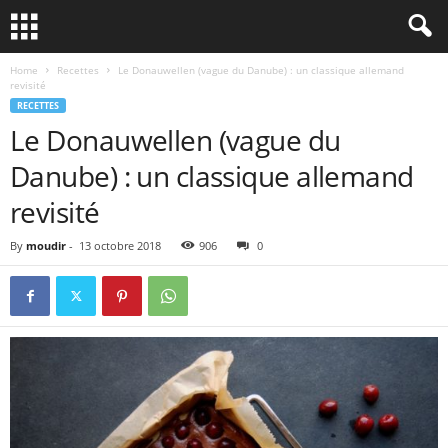
Home
Recettes
Le Donauwellen (vague du Danube) : un classique allemand
revisité
RECETTES
Le Donauwellen (vague du
Danube) : un classique allemand
revisité
By
moudir
-
13 octobre 2018
906
0