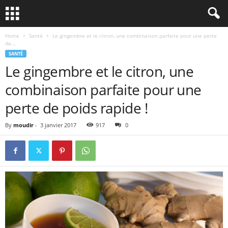
Home
Santé
Le gingembre et le citron, une combinaison parfaite pour une perte
de...
SANTÉ
Le gingembre et le citron, une
combinaison parfaite pour une
perte de poids rapide !
By
moudir
-
3 janvier 2017
917
0