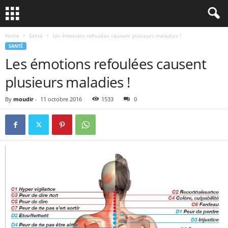
Home
Santé
Les émotions refoulées causent plusieurs maladies !
SANTÉ
Les émotions refoulées causent
plusieurs maladies !
By
moudir
-
11 octobre 2016
1533
0