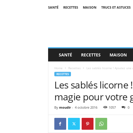
SANTÉ
RECETTES
MAISON
TRUCS ET ASTUCES
SANTÉ
RECETTES
MAISON
Home
Recettes
Les sablés licorne ! Ajoutez une
RECETTES
Les sablés licorne
magie pour votre g
By
moudir
-
4 octobre 2016
1057
0