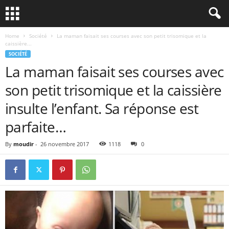
Home
Société
La maman faisait ses courses avec son petit trisomique et la
caissière...
SOCIÉTÉ
La maman faisait ses courses avec
son petit trisomique et la caissière
insulte l’enfant. Sa réponse est
parfaite…
By
moudir
-
26 novembre 2017
1118
0