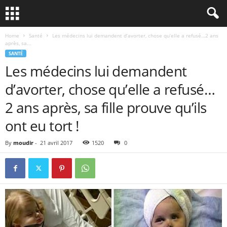
Home
Santé
Les médecins lui demandent d’avorter, chose qu’elle a refusé…2 ans
après, sa...
SANTÉ
Les médecins lui demandent
d’avorter, chose qu’elle a refusé…
2 ans après, sa fille prouve qu’ils
ont eu tort !
By
moudir
-
21 avril 2017
1520
0