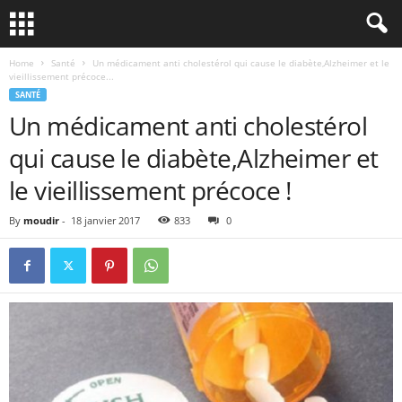
Home
Santé
Un médicament anti cholestérol qui cause le diabète,Alzheimer et le
vieillissement précoce...
SANTÉ
Un médicament anti cholestérol
qui cause le diabète,Alzheimer et
le vieillissement précoce !
By
moudir
-
18 janvier 2017
833
0