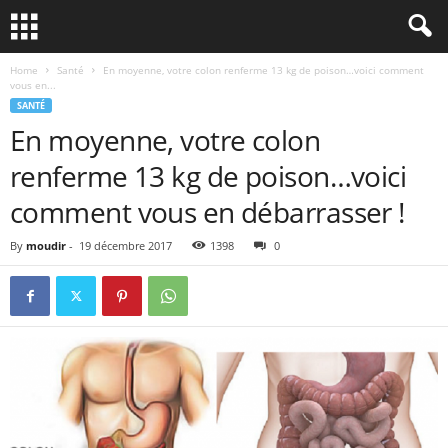
Home
Santé
En moyenne, votre colon renferme 13 kg de poison…voici comment
vous en...
SANTÉ
En moyenne, votre colon
renferme 13 kg de poison…voici
comment vous en débarrasser !
By
moudir
-
19 décembre 2017
1398
0