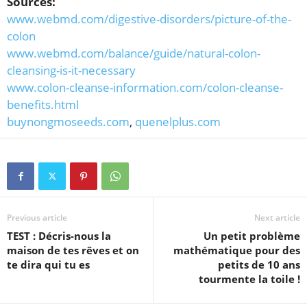
Sources:
www.webmd.com/digestive-disorders/picture-of-the-
colon
www.webmd.com/balance/guide/natural-colon-
cleansing-is-it-necessary
www.colon-cleanse-information.com/colon-cleanse-
benefits.html
buynongmoseeds.com
,
quenelplus.com
Previous article
Next article
TEST : Décris-nous la
Un petit problème
maison de tes rêves et on
mathématique pour des
te dira qui tu es
petits de 10 ans
tourmente la toile !