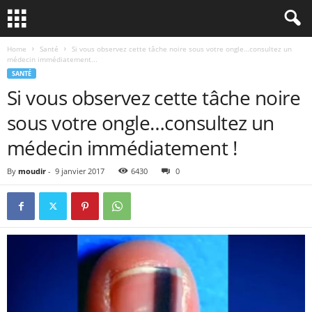
Home
Santé
Si vous observez cette tâche noire sous votre ongle…consultez un
médecin immédiatement...
SANTÉ
Si vous observez cette tâche noire
sous votre ongle…consultez un
médecin immédiatement !
By
moudir
-
9 janvier 2017
6430
0