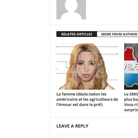
RELATED ARTICLES
MORE FROM AUTHOR
La femme idéale (selon les
Le SMIC
américains et les agriculteurs de
plus ba
l’Amour est dans le pré!)
Vous ri
surpris
LEAVE A REPLY