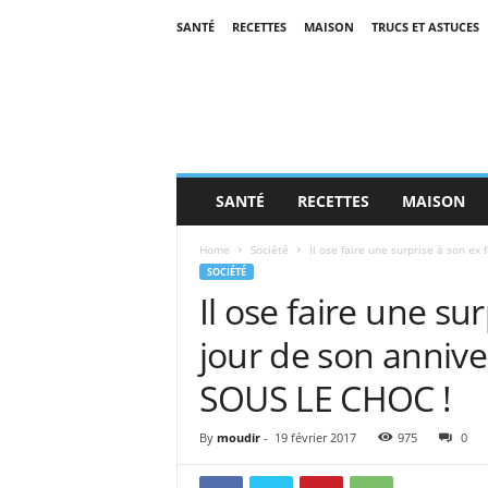
SANTÉ
RECETTES
MAISON
TRUCS ET ASTUCES
SANTÉ
RECETTES
MAISON
Home
Société
Il ose faire une surprise à son ex 
SOCIÉTÉ
Il ose faire une s
jour de son annive
SOUS LE CHOC !
By
moudir
-
19 février 2017
975
0