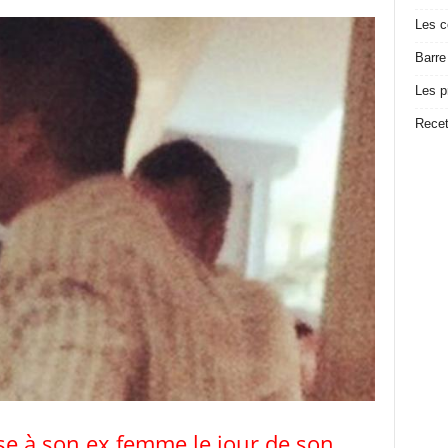
Les c
Barre
Les p
Recet
ise à son ex femme le jour de son