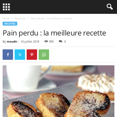
Home
Recettes
Pain perdu : la meilleure recette
RECETTES
Pain perdu : la meilleure recette
By
moudir
-
16 juillet 2018
895
0