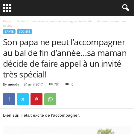
Home
Santé
Son papa ne peut l’accompagner au bal de fin d’année…sa maman
décide...
SANTÉ
SOCIÉTÉ
Son papa ne peut l’accompagner
au bal de fin d’année…sa maman
décide de faire appel à un invité
très spécial!
By
moudir
-
24 avril 2017
704
0
Bien sûr, il était excité de l’accompagner.