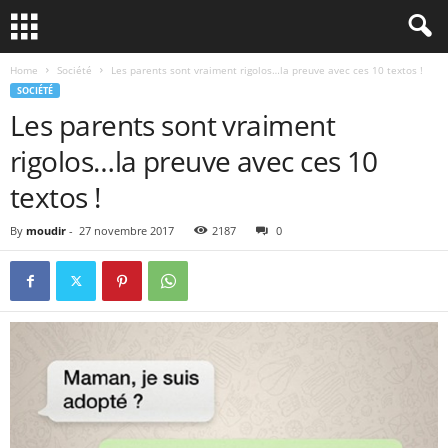
Home
Société
Les parents sont vraiment rigolos…la preuve avec ces 10 textos !
SOCIÉTÉ
Les parents sont vraiment
rigolos…la preuve avec ces 10
textos !
By
moudir
-
27 novembre 2017
2187
0